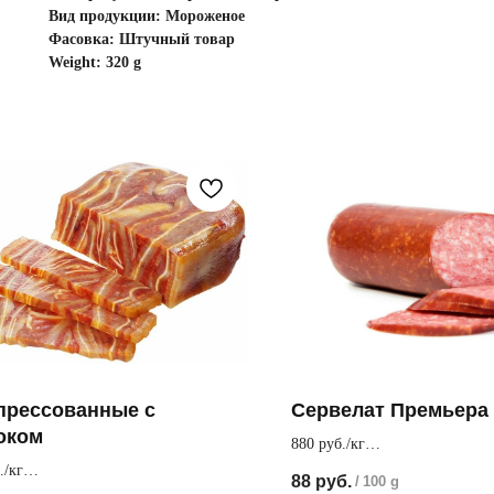
Вид продукции: Мороженое
Фасовка: Штучный товар
Weight: 320 g
прессованные с
Сервелат Премьера
оком
880 руб./кг
Сочный и нежный вкус благо
./кг
88
руб.
/
100 g
мельчайшему шпику
щие остренькие ушки. Похрустите с