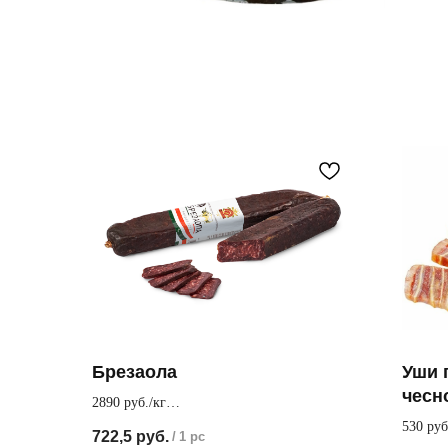
Брезаола
Уши 
чесн
2890 руб./кг
Колбаса из вяленой говядины,
530 руб
722,5
руб.
/
1 pc
предварительно вымоченной в вине
Хрустя