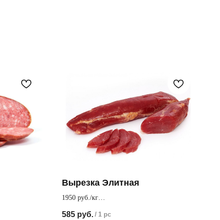
Вырезка Элитная
1950 руб./кг
даря
Изготовлена из свиной мышцы, отсутствует
585
руб.
/
1 pc
жир, что делает продукт более диетическим