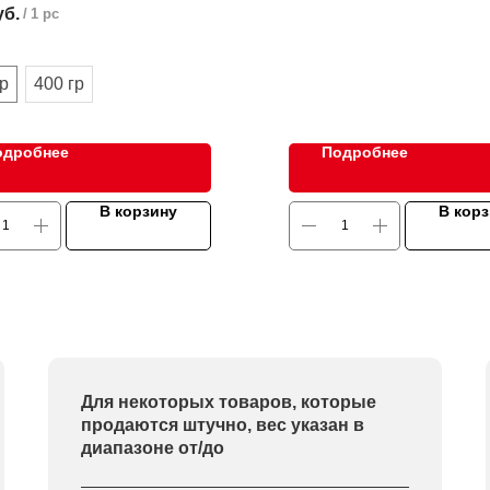
уб.
/
1 pc
ьствием!
гр
400 гр
одробнее
Подробнее
В корзину
В кор
Для некоторых товаров, которые
продаются штучно, вес указан в
диапазоне от/до