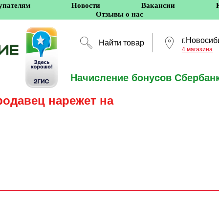
упателям
Новости
Вакансии
Отзывы о нас
г.Новосиб
Найти товар
4 магазина
Начисление бонусов Сбербанк
Новосибирск
родавец нарежет на
5 оффлайн-магазино