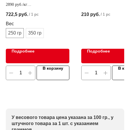
2890 руб./кг
Колбаса из вяленой говядины,
Мясная намазка с салями. 
722,5
руб.
210
руб.
/
1 pc
/
1 pc
предварительно вымоченной в вине
лакомством получается пр
бутерброд
Вес
250 гр
350 гр
Подробнее
Подробнее
В корзину
В кор
У весового товара цена указана за 100 гр., у
штучного товара за 1 шт. с указанием
граммов