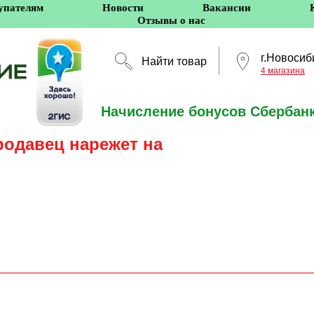
упателям
Новости
Вакансии
Отзывы о нас
г.Новосиб
Найти товар
4 магазина
Начисление бонусов Сбербанк
Новосибирск
родавец нарежет на
5 оффлайн-магазино