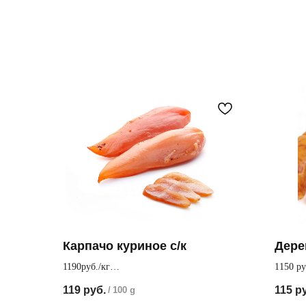
Карпачо куриное с/к
Дере
1190руб./кг
1150 ру
Сырокопченое филе курицы
Пикант
119
руб.
115
р
/
100 g
придае