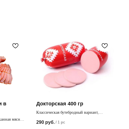
и в
Докторская 400 гр
Классическая бутебродный вариант,
полюбившийся нам с детства
канная мясная
290
руб.
/
1 pc
тборного филе