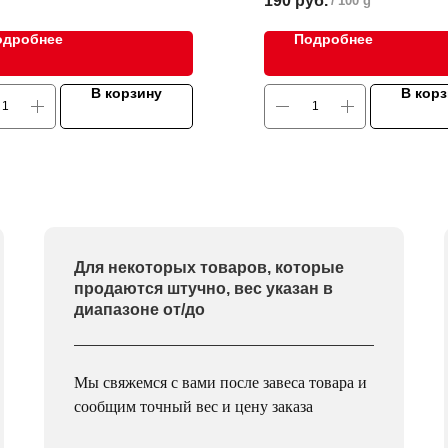
190
руб.
/
100 g
бедра индейки. Продукт отли
насыщенным мясным вкусом 
одробнее
Подробнее
нотками перца и чеснока, га
переплетающихся в аромате. 
своему утонченному вкусу, эт
В корзину
В кор
прекрасно дополнит как повс
и праздничные закуски.
Для некоторых товаров, которые
продаются штучно, вес указан в
диапазоне от/до
Мы свяжемся с вами после завеса товара и
сообщим точный вес и цену заказа