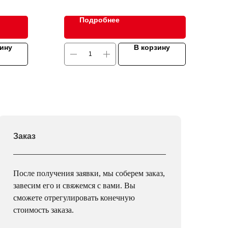
чается
с пикантными
Подробнее
рмонично
Благодаря
а бастурма
зину
В корзину
едневные, так
Заказ
После получения заявки, мы соберем заказ,
завесим его и свяжемся с вами. Вы
сможете отрегулировать конечную
стоимость заказа.