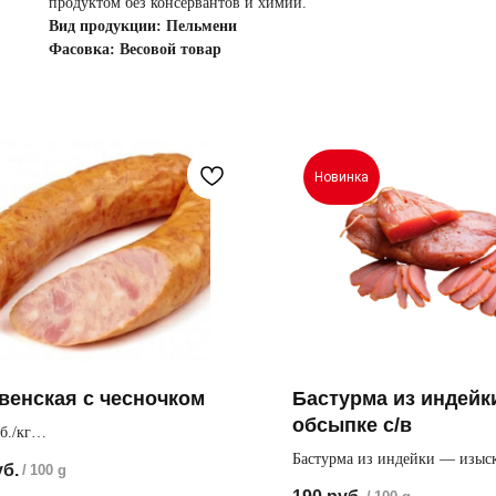
продуктом без консервантов и химии.
Вид продукции: Пельмени
Фасовка: Весовой товар
Новинка
венская с чесночком
Бастурма из индейк
обсыпке с/в
б./кг
ный вкус рубленой колбасе в составе
Бастурма из индейки — изыс
уб.
/
100 g
т чеснок
закуска, изготовленную из о