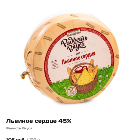
Львиное сердце 45%
Радость Вкуса
105
руб.
/
100 g