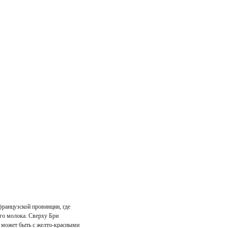
французской провинции, где
го молока. Сверху Бри
а может быть с желто-красными