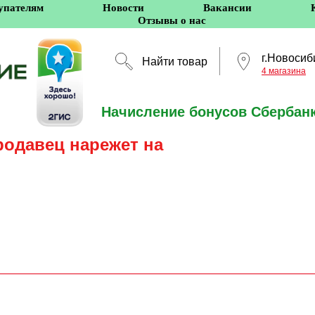
упателям
Новости
Вакансии
Отзывы о нас
г.Новосиб
Найти товар
4 магазина
Начисление бонусов Сбербанк
Новосибирск
родавец нарежет на
5 оффлайн-магазино