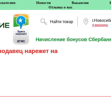
упателям
Новости
Вакансии
Отзывы о нас
г.Новосиб
Найти товар
4 магазина
Начисление бонусов Сбербанк
Новосибирск
родавец нарежет на
5 оффлайн-магазино