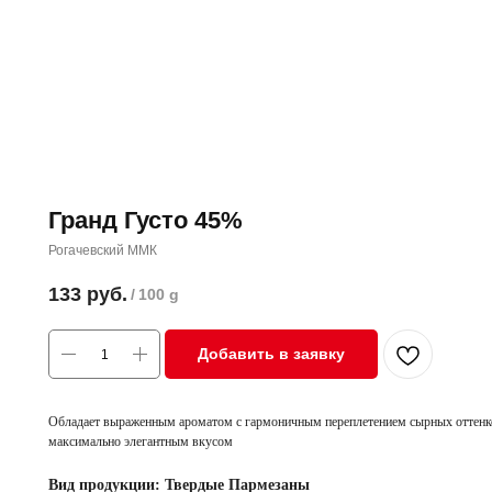
Гранд Густо 45%
Рогачевский ММК
133
руб.
/
100 g
Добавить в заявку
Обладает выраженным ароматом с гармоничным переплетением сырных оттенк
максимально элегантным вкусом
Вид продукции: Твердые Пармезаны