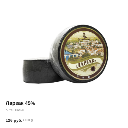
Ларзак 45%
Антон Палыч
126
руб.
/
100 g