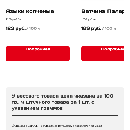
Языки копченые
Ветчина Палерм
1230 руб./кг
1890 руб./кг
Очень вкусное и деликатесное лакомство
Изящные специи паприки и чили прида
123
руб.
189
руб.
/
100 g
/
100 g
нежному мясу особый аромат
Подробнее
Подробнее
У весового товара цена указана за 100
гр., у штучного товара за 1 шт. с
указанием граммов
Остались вопросы - звоните по телефону, указанному на сайте