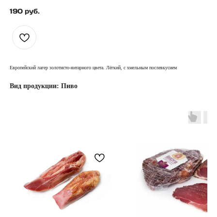
190
руб.
Европейский лагер золотисто-янтарного цвета. Лёгкий, с хмельным послевкусием
Вид продукции: Пиво