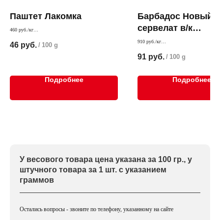
Паштет Лакомка
Барбадос Новый
сервелат в/к
460 руб./кг
Нежный паштет пассированным лучком и морковью
Гродненский
910 руб./кг
46
руб.
/
100 g
Мелкозернистый шпик и пряные специи
мясокомбинат
91
руб.
/
100 g
классическое сервелате
Подробнее
Подробнее
У весового товара цена указана за 100 гр., у
штучного товара за 1 шт. с указанием
граммов
Остались вопросы - звоните по телефону, указанному на сайте