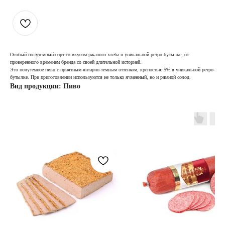
Особый полутемный сорт со вкусом ржаного хлеба в уникальной ретро-бутылке, от
проверенного временем бренда со своей длительной историей.
Это полутемное пиво с приятным янтарно-темным оттенком, крепостью 5% в уникальной ретро-
бутылке. При приготовлении используются не только ячменный, но и ржаной солод.
Вид продукции: Пиво