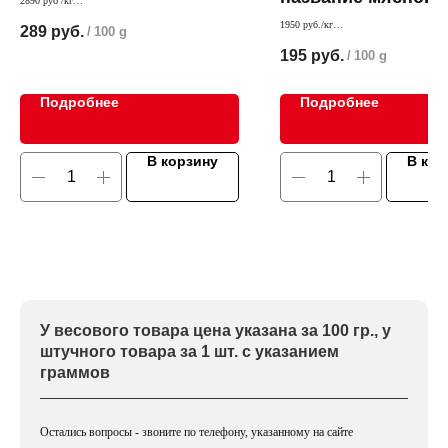
2890 руб /кг
Брезаола изготовлена по традиционным
1950 руб./кг
289
руб.
/
100 g
итальянским рецептам,, ароматное и вкусное
Интересный дуэт - колбаса/мясо. Пикан
дополнение Вашего стола.
195
руб.
/
100 g
остринка
Подробнее
Подробнее
В корзину
В кор
У весового товара цена указана за 100 гр., у
штучного товара за 1 шт. с указанием
граммов
Остались вопросы - звоните по телефону, указанному на сайте