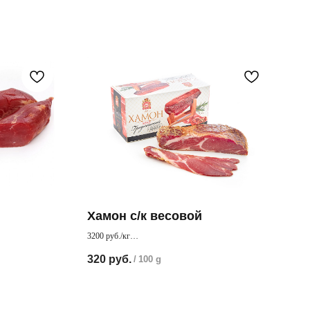
Хамон с/к весовой
3200 руб./кг
тствует жир, что
Хамон приготовлен по Испанскому рецепту
320
руб.
/
100 g