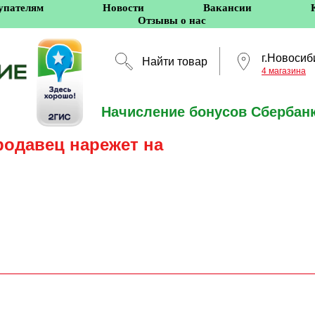
упателям
Новости
Вакансии
Отзывы о нас
г.Новосиб
Найти товар
4 магазина
Начисление бонусов Сбербанк
Новосибирск
родавец нарежет на
5 оффлайн-магазино