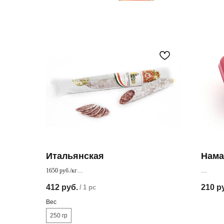
Итальянская
Нама
1650 руб./кг
Настоящий деликатес европейскго уровня
Мясная н
412
руб.
210
р
/
1 pc
получает
Вес
250 гр