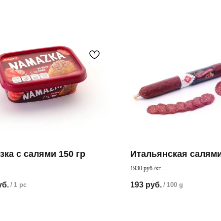
зка с салями 150 гр
Итальянская салям
1930 руб./кг
амазка с салями. С таким лакомством
Пикантная колбаса с добавлением и
уб.
193
руб.
/
1 pc
/
100 g
ся прекрасный бутерброд
ароматных специй