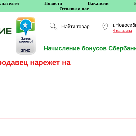
упателям
Новости
Вакансии
Отзывы о нас
г.Новосиб
Найти товар
4 магазина
Начисление бонусов Сбербанк
Новосибирск
родавец нарежет на
5 оффлайн-магазино