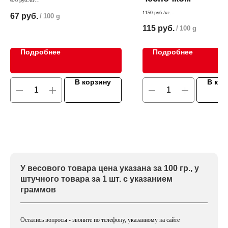
670 руб./кг
В составе нежная плавленная моцарелла
1150 руб./кг
67
руб.
/
100 g
Пикантный вкус рубленой колбасе в сос
115
руб.
/
100 g
придает чеснок
Подробнее
Подробнее
В корзину
В кор
У весового товара цена указана за 100 гр., у
штучного товара за 1 шт. с указанием
граммов
Остались вопросы - звоните по телефону, указанному на сайте