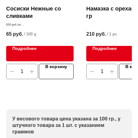
Сосиски Нежные со
Намазка с орехами
сливками
гр
650 руб./кг
Нежная сливочная начинка этих сосисок очень
Мясная намазка с орехами. С таким ла
65
руб.
210
руб.
/
100 g
/
1 pc
нравится ребятишкам.
получается прекрасный бутерброд
Подробнее
Подробнее
В корзину
В кор
У весового товара цена указана за 100 гр., у
штучного товара за 1 шт. с указанием
граммов