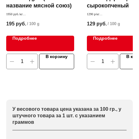
название мясной союз)
сырокопченый
1950 руб./кг
1290 р/кг
Интересный дуэт - колбаса/мясо. Пикантная
очень ароматный нежный сырокопчены
195
руб.
129
руб.
/
100 g
/
100 g
остринка
из филе свинины. Прекрасное украшен
стола
Подробнее
Подробнее
В корзину
В кор
У весового товара цена указана за 100 гр., у
штучного товара за 1 шт. с указанием
граммов