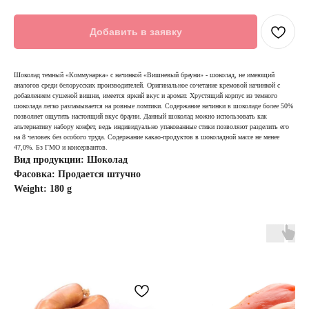
Добавить в заявку
Шоколад темный «Коммунарка» с начинкой «Вишневый брауни» - шоколад, не имеющий
аналогов среди белорусских производителей. Оригинальное сочетание кремовой начинкой с
добавлением сушеной вишни, имеется яркий вкус и аромат. Хрустящий корпус из темного
шоколада легко разламывается на ровные ломтики. Содержание начинки в шоколаде более 50%
позволяет ощутить настоящий вкус брауни. Данный шоколад можно использовать как
альтернативу набору конфет, ведь индивидуально упакованные стики позволяют разделить его
на 8 человек без особого труда. Содержание какао-продуктов в шоколадной массе не менее
47,0%. Бз ГМО и консервантов.
Вид продукции: Шоколад
Фасовка: Продается штучно
Weight: 180 g