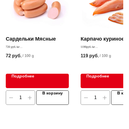
Сардельки Мясные
Карпачо куриное с
720 руб./кг
1190руб./кг
Очень мясные и сытные сардельки
Сырокопченое филе курицы
72
руб.
119
руб.
/
100 g
/
100 g
Подробнее
Подробнее
В корзину
В кор