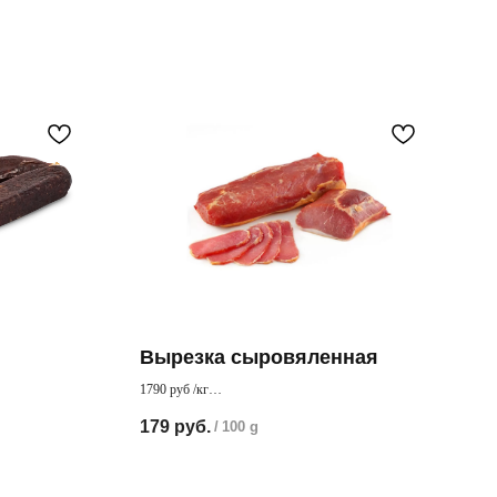
Вырезка сыровяленная
1790 руб /кг
варительно
Нежнейшая ароматная вырезка , прекрасный
179
руб.
/
100 g
деликатес для Вашего стола.