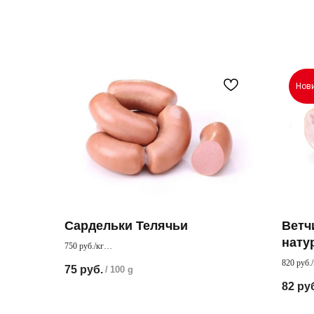
Нов
Сардельки Телячьи
Ветч
нату
750 руб./кг
Сочные телячьи сардельки с отборного мяса
820 руб.
75
руб.
/
100 g
Очень со
82
ру
для буте