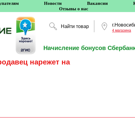
упателям
Новости
Вакансии
Отзывы о нас
г.Новосиб
Найти товар
4 магазина
Начисление бонусов Сбербанк
Новосибирск
родавец нарежет на
5 оффлайн-магазино