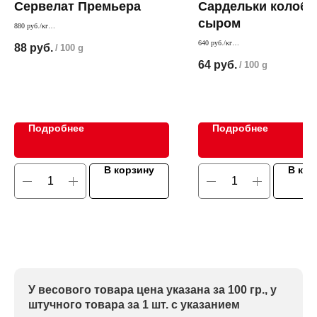
Сервелат Премьера
Сардельки колобо
сыром
880 руб./кг
Сочный и нежный вкус благодаря мельчайшему
640 руб./кг
88
руб.
/
100 g
шпику
Интересное сочетание мясных сарделек 
64
руб.
/
100 g
отличного качества. Получились нежны
для гурманов
Подробнее
Подробнее
В корзину
В кор
У весового товара цена указана за 100 гр., у
штучного товара за 1 шт. с указанием