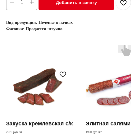
Добавить в заявку
Вид продукции: Печенье в пачках
Фасовка: Продается штучно
Закуска кремлевская с/к
Элитная салями
2670 руб./кг
1990 руб./кг
Сырокопченая говядина обсыпана специями
Колбаса из отборного мяса премиальног