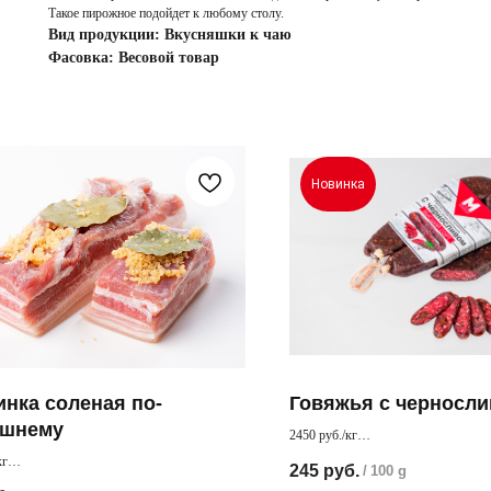
Такое пирожное подойдет к любому столу.
Вид продукции: Вкусняшки к чаю
Фасовка: Весовой товар
Новинка
инка соленая по-
Говяжья с черносл
ашнему
2450 руб./кг
Очень интересное сочетание нежног
кг
245
руб.
/
100 g
и чернослива
грудинка с чесночком