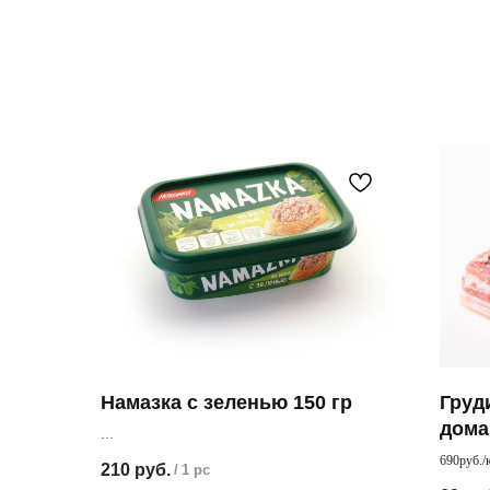
Намазка с зеленью 150 гр
Груд
дом
Мясная намазка с зеленью. С таким лакомством
690руб./
210
руб.
/
1 pc
получается прекрасный бутерброд
Соленая 