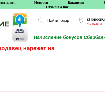
упателям
Новости
Вакансии
Отзывы о нас
г.Новосиб
Найти товар
4 магазина
Начисление бонусов Сбербанк
Новосибирск
родавец нарежет на
5 оффлайн-магазино