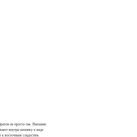
ратов не просто так. Внешние
ывают внутри начинку в виде
т к восточным сладостям.