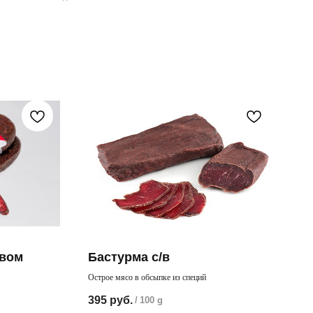
ивом
Бастурма с/в
Острое мясо в обсыпке из специй
о мяса говядины
395
руб.
/
100 g