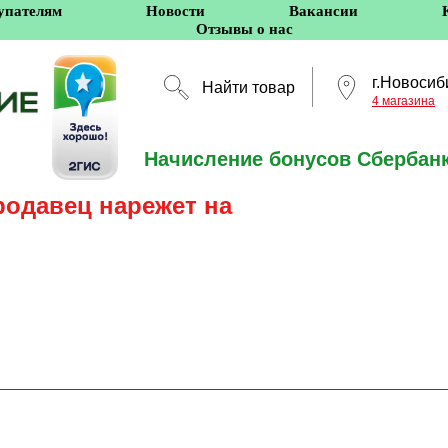
упателям
Новости
Вакансии
Отзывы о нас
г.Новосиб
Найти товар
4 магазина
Начисление бонусов Сбербанк
Новосибирск
родавец нарежет на
5 оффлайн-магазино