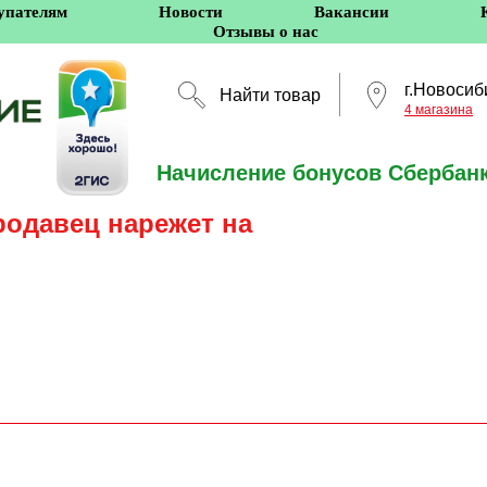
упателям
Новости
Вакансии
Отзывы о нас
г.Новосиб
Найти товар
4 магазина
Начисление бонусов Сбербанк
Новосибирск
родавец нарежет на
5 оффлайн-магазино