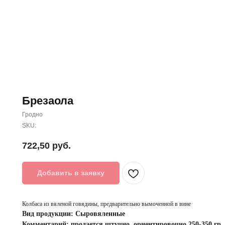
Брезаола
Гродно
SKU:
722,50
руб.
Добавить в заявку
Колбаса из вяленой говядины, предварительно вымоченной в вине
Вид продукции: Сыровяленные
Комментарий: продается штучно ,ориентировочно 250-350 гр