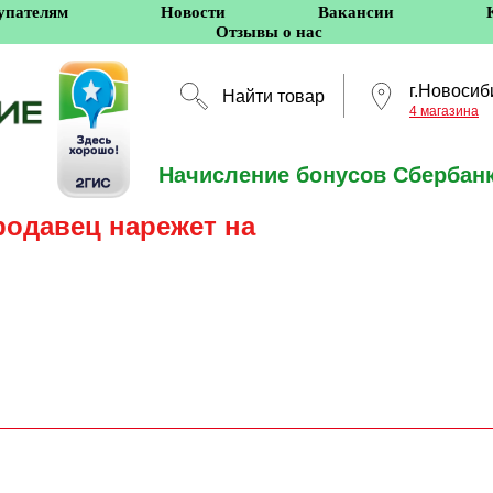
упателям
Новости
Вакансии
Отзывы о нас
г.Новосиб
Найти товар
4 магазина
Начисление бонусов Сбербанк
Новосибирск
родавец нарежет на
5 оффлайн-магазино