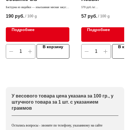
Бастурма из индейки — изысканная мясная закуска,
570 руб./кг
изготовленную из отборного филе бедра индейки.
Вкусное и недорогое мясное лакомство
190
руб.
57
руб.
/
100 g
/
100 g
Продукт отличается насыщенным мясным вкусом с
пикантными нотками перца и чеснока, гармонично
переплетающихся в аромате. Благодаря своему
утонченному вкусу, эта бастурма прекрасно
Подробнее
Подробнее
дополнит как повседневные, так и праздничные
закуски.
В корзину
В кор
У весового товара цена указана за 100 гр., у
штучного товара за 1 шт. с указанием
граммов
Остались вопросы - звоните по телефону, указанному на сайте