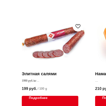
Элитная салями
Нама
1990 руб./кг
Колбаса из отборного мяса премиального качества
Мясная н
199
руб.
210
р
/
100 g
получает
Подробнее
П