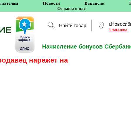
упателям
Новости
Вакансии
Отзывы о нас
г.Новосиб
Найти товар
4 магазина
Начисление бонусов Сбербанк
Новосибирск
родавец нарежет на
5 оффлайн-магазино