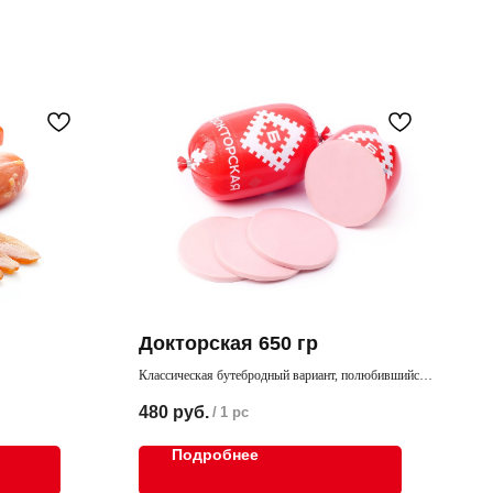
Докторская 650 гр
Классическая бутебродный вариант, полюбившийся
нам с детства
480
руб.
/
1 pc
Подробнее