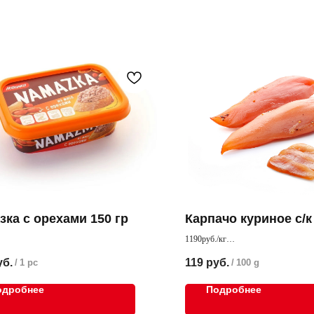
зка с орехами 150 гр
Карпачо куриное с/к
1190руб./кг
амазка с орехами. С таким лакомством
Сырокопченое филе курицы
уб.
119
руб.
/
1 pc
/
100 g
ся прекрасный бутерброд
одробнее
Подробнее