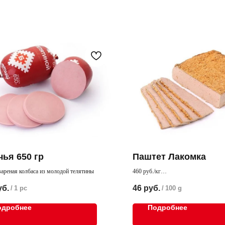
чья 650 гр
Паштет Лакомка
ареная колбаса из молодой телятины
460 руб./кг
Нежный паштет пассированным луч
уб.
46
руб.
/
1 pc
/
100 g
одробнее
Подробнее