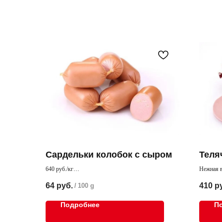
Сардельки колобок с сыром
Теля
640 руб./кг
Нежная в
Интересное сочетание мясных сарделек и сыра
64
руб.
410
р
/
100 g
отличного качества. Получились нежные сардельки
для гурманов
Подробнее
П