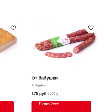
От бабушки
1750 руб./кг
ком и морковью
Уникальный вкус домашней колбасы
175
руб.
/
100 g
Подробнее