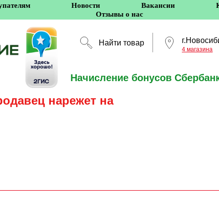
упателям
Новости
Вакансии
Отзывы о нас
г.Новосиб
Найти товар
4 магазина
Начисление бонусов Сбербанк
Новосибирск
родавец нарежет на
5 оффлайн-магазино