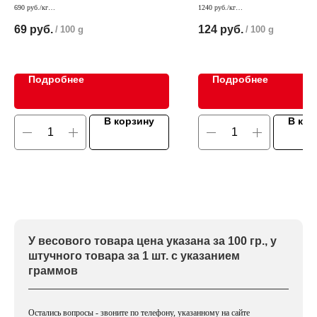
690 руб./кг
1240 руб./кг
В состав входит только отборное мясо высшего
Наш хит продаж Минская колбаса в об
69
руб.
124
руб.
/
100 g
/
100 g
сорта.
ароматных специй. Специи придают ле
остринку и изюминку
Подробнее
Подробнее
В корзину
В кор
У весового товара цена указана за 100 гр., у
штучного товара за 1 шт. с указанием
граммов
Остались вопросы - звоните по телефону, указанному на сайте