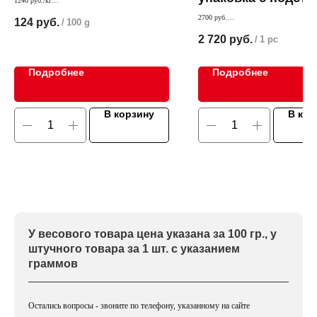
1240 руб./кг
Наш хит продаж Минская колбаса в обсыпке из
и ножом
2700 руб.
124
руб.
/
100 g
ароматных специй. Специи придают легкую
Деликатес приготовленый по Испанском
остринку и изюминку
2 720
руб.
/
1 pc
Эффектная упаковка.
Подробнее
Подробнее
В корзину
В кор
У весового товара цена указана за 100 гр., у
штучного товара за 1 шт. с указанием
граммов
Остались вопросы - звоните по телефону, указанному на сайте